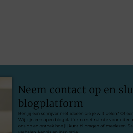
Neem contact op en slui
blogplatform
Ben jij een schrijver met ideeën die je wilt delen? Of e
Wij zijn een open blogplatform met ruimte voor uite
ons op en ontdek hoe jij kunt bijdragen of meelezen.
verhalen, kennis en inspiratie.