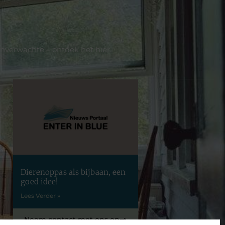
onverwachte – ontdek het hier.
Dierenoppas als bijbaan, een
goed idee!
Lees Verder »
Neem contact met ons op