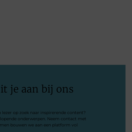
t je aan bij ons
en lezer op zoek naar inspirerende content?
enlopende onderwerpen. Neem contact met
 Samen bouwen we aan een platform vol