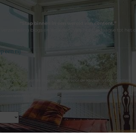
“Stap binnen in een wereld van content.”
e verzameling blogs en artikelen. Van het alledaagse tot het 
p een rij
d
tem jouw volgende stop moet zijn voor de keuken van je dromen
w bestemming voor stijl
oorten spouwisolatie