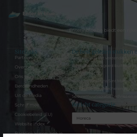
Enterinblue.be biedt een rijk
Sitelinks
De best gelezen stukken o
Partners
Snel een pakket verzenden
Betaalbaar vastgoed buitenlan
Over ons
Op reis met tv
Ons team
Waarom Keukens Sint Martens La
Beroemdheden
Dit kapsalon in Mechelen is jou
Uit de Media
Spouwmuurisolatie? advies en s
Bericht categorie
Schrijf mee
Cookiebeleid (EU)
Website index
Backlink kopen: hoe je