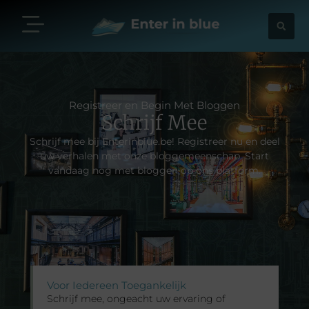
Registreer en Begin Met Bloggen
Schrijf Mee
Schrijf mee bij Enterinblue.be! Registreer nu en deel
uw verhalen met onze bloggemeenschap. Start
vandaag nog met bloggen op ons platform.
Voor Iedereen Toegankelijk
Schrijf mee, ongeacht uw ervaring of