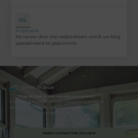
04.
Publicatie
Na review door ons redactieteam wordt uw blog
gepubliceerd en gepromoot.
“Stap binnen in een wereld van content.”
Enterinblue.be biedt een rijke verzameling blogs en
artikelen. Van het alledaagse tot het onverwachte –
ontdek het hier.
Neem contact met ons op