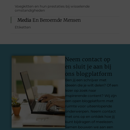
Voegkitten en hun prestaties bij wisselende
omstandigheden
Media
En Beroemde Mensen
Etiketten
Neem contact op
en sluit je aan bij
ons blogplatform
Ben jij een schrijver met
ideeën die je wilt delen? Of een
lezer op zoek naar
inspirerende content? Wij zijn
een open blogplatform met
ruimte voor uiteenlopende
onderwerpen. Neem contact
met ons op en ontdek hoe jij
kunt bijdragen of meelezen.
Samen bouwen we aan een