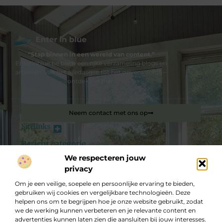
“Stap binnen in een wereld van content.”
Enterinblue.be biedt een rijke verzameling blogs en
artikelen. Van het alledaagse tot het onverwachte –
ontdek het hier.
Neem contact met ons op
Sitelinks
Bericht categorie
Backlink kopen: hoe je jouw website slim laat groeien in Google
We respecteren jouw
privacy
De best gelezen stukken op een rij
Om je een veilige, soepele en persoonlijke ervaring te bieden,
Wat is online marketing?
gebruiken wij cookies en vergelijkbare technologieën. Deze
Een complete gids voor brandverzekeringen: wat moet je
helpen ons om te begrijpen hoe je onze website gebruikt, zodat
weten?
we de werking kunnen verbeteren en je relevante content en
Herstel uw glasschade
advertenties kunnen laten zien die aansluiten bij jouw interesses.