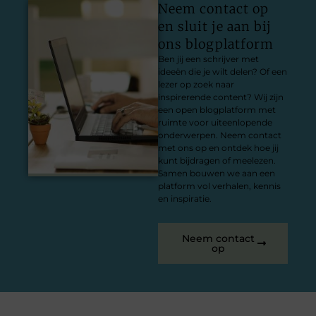
Neem contact op
en sluit je aan bij
ons blogplatform
Ben jij een schrijver met
ideeën die je wilt delen? Of een
lezer op zoek naar
inspirerende content? Wij zijn
een open blogplatform met
ruimte voor uiteenlopende
onderwerpen. Neem contact
met ons op en ontdek hoe jij
kunt bijdragen of meelezen.
Samen bouwen we aan een
platform vol verhalen, kennis
en inspiratie.
Neem contact
op