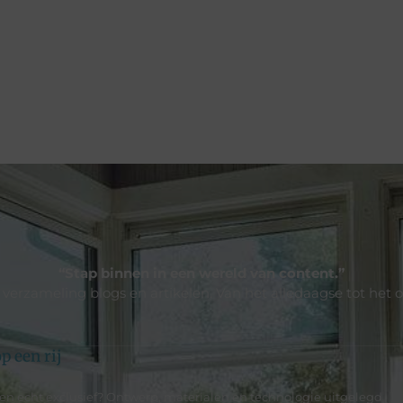
“Stap binnen in een wereld van content.”
e verzameling blogs en artikelen. Van het alledaagse tot het 
p een rij
 echt exclusief? Ontwerp, materialen en technologie uitgelegd