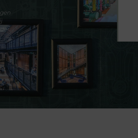
agen
j
der.