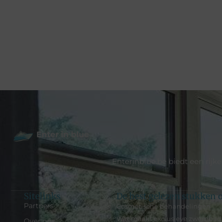
Enterinblue.be biedt een rijk
Sitelinks
De best gelezen stukken o
Partners
Cosmetische behandelingen
Wat maakt exclusieve zwembaden
Over ons