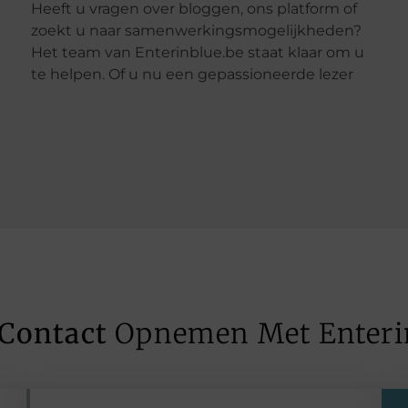
Heeft u vragen over bloggen, ons platform of
bent, aspirant-blogger, of geïnteresseerd in
zoekt u naar samenwerkingsmogelijkheden?
Het team van Enterinblue.be staat klaar om u
te helpen. Of u nu een gepassioneerde lezer
Contact
Opnemen Met Enteri