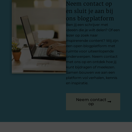
Neem contact op
en sluit je aan bij
ons blogplatform
Ben jij een schrijver met
ideeën die je wilt delen? Of een
lezer op zoek naar
inspirerende content? Wij zijn
een open blogplatform met
ruimte voor uiteenlopende
onderwerpen. Neem contact
met ons op en ontdek hoe jij
kunt bijdragen of meelezen.
Samen bouwen we aan een
platform vol verhalen, kennis
en inspiratie.
Neem contact
op