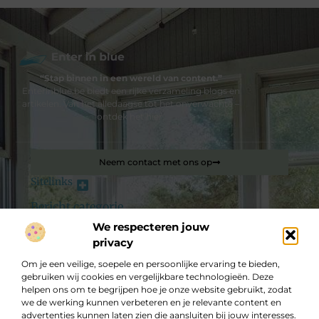
“Stap binnen in een wereld van content.”
Enterinblue.be biedt een rijke verzameling blogs en
artikelen. Van het alledaagse tot het onverwachte –
ontdek het hier.
Neem contact met ons op
Sitelinks
Bericht categorie
Backlink kopen: hoe je jouw website slim laat groeien in Google
We respecteren jouw
privacy
De best gelezen stukken op een rij
Om je een veilige, soepele en persoonlijke ervaring te bieden,
Gemakkelijk een strafrechtadvocaat inhuren
gebruiken wij cookies en vergelijkbare technologieën. Deze
Webdesign bureau gezocht
helpen ons om te begrijpen hoe je onze website gebruikt, zodat
we de werking kunnen verbeteren en je relevante content en
Waarom een kluis kopen een slimme financiële zet is
advertenties kunnen laten zien die aansluiten bij jouw interesses.