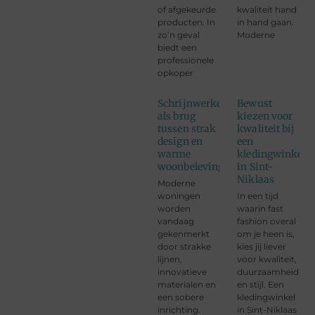
of afgekeurde
kwaliteit hand
producten. In
in hand gaan.
zo’n geval
Moderne
biedt een
professionele
opkoper
Schrijnwerken
Bewust
als brug
kiezen voor
tussen strak
kwaliteit bij
design en
een
warme
kledingwinkel
woonbeleving
in Sint-
Niklaas
Moderne
woningen
In een tijd
worden
waarin fast
vandaag
fashion overal
gekenmerkt
om je heen is,
door strakke
kies jij liever
lijnen,
voor kwaliteit,
innovatieve
duurzaamheid
materialen en
en stijl. Een
een sobere
kledingwinkel
inrichting.
in Sint-Niklaas