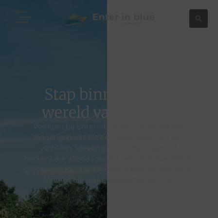
Stap binnen ineen
wereld van content
Welkom bij Enterinblue.be – jouw digitale
toegangspoort tot een veelzijdige mix van
verhalen, ideeën en inzichten. Van het
herkenbare alledaagse tot het onverwachte en
grensverleggende: bij Enterinblue.be ontdek je
content die raakt, prikkelt en verrijkt.