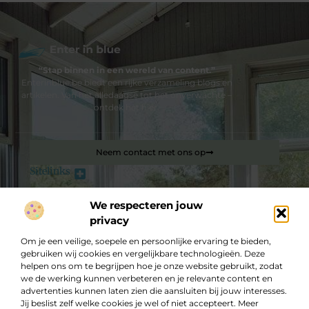
“Stap binnen in een wereld van content.”
Enterinblue.be biedt een rijke verzameling blogs en
artikelen. Van het alledaagse tot het onverwachte –
ontdek het hier.
Neem contact met ons op
Sitelinks
Bericht categorie
Backlink kopen: hoe je jouw website slim laat groeien in Google
We respecteren jouw
privacy
Om je een veilige, soepele en persoonlijke ervaring te bieden,
De best gelezen stukken op een rij
Sourcing vintage firearms for sale
gebruiken wij cookies en vergelijkbare technologieën. Deze
helpen ons om te begrijpen hoe je onze website gebruikt, zodat
De rente berekenen van het Myline Cofidis doorlopend
we de werking kunnen verbeteren en je relevante content en
krediet.
advertenties kunnen laten zien die aansluiten bij jouw interesses.
Een opkoper als sleutel tot efficiënt voorraadbeheer
Jij beslist zelf welke cookies je wel of niet accepteert. Meer