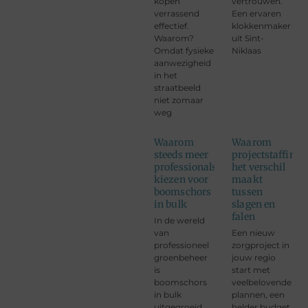
kopen
vertrouwen.
verrassend
Een ervaren
effectief.
klokkenmaker
Waarom?
uit Sint-
Omdat fysieke
Niklaas
aanwezigheid
in het
straatbeeld
niet zomaar
weg
Waarom
Waarom
steeds meer
projectstaffing
professionals
het verschil
kiezen voor
maakt
boomschors
tussen
in bulk
slagen en
falen
In de wereld
van
Een nieuw
professioneel
zorgproject in
groenbeheer
jouw regio
is
start met
boomschors
veelbelovende
in bulk
plannen, een
uitgegroeid
helder budget