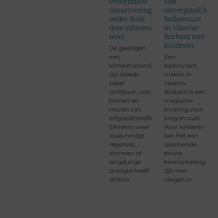
Preventieve
Een
conservering
onvergetelijke
onder druk
ballonvaart
door extreem
in Vlaams-
weer
Brabant met
kinderen
De gevolgen
van
Een
klimaatverandering
ballonvaart
zijn steeds
maken in
vaker
Vlaams-
zichtbaar, ook
Brabant is een
binnen de
magische
muren van
ervaring voor
erfgoedinstellingen.
jong en oud.
Extreem weer
Voor kinderen
zoals hevige
kan het een
regenval,
spannende
stormen of
eerste
langdurige
kennismaking
droogte heeft
zijn met
directe
vliegen in