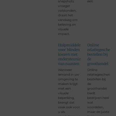
snapshots
een
vroeger
volstonden,
draait het
vandaag om
beleving en
visuele
impact.
Hulpmiddelen
Online
voor blinden
relatiegeschenk
kiezen met
bestellen bij
ondersteuning
de
van naasten
groothandel
Wanneer
Online
iemand in uw
relatiegeschenken
omgeving te
bestellen bij
maken krijgt
de
met een
groothandel
visuele
biedt
beperking,
bedrijven heel
brengt dat
wat
vaak ook voor
voordelen,
u als
maar de juiste