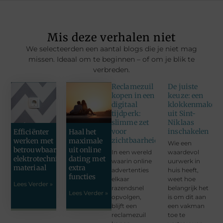
Mis deze verhalen niet
We selecteerden een aantal blogs die je niet mag
missen. Ideaal om te beginnen – of om je blik te
verbreden.
Reclamezuil
De juiste
kopen in een
keuze: een
digitaal
klokkenmaker
tijdperk:
uit Sint-
slimme zet
Niklaas
voor
inschakelen
Efficiënter
Haal het
zichtbaarheid
werken met
maximale
Wie een
betrouwbaar
uit online
In een wereld
waardevol
elektrotechnisch
dating met
waarin online
uurwerk in
materiaal
extra
advertenties
huis heeft,
functies
elkaar
weet hoe
Lees Verder »
razendsnel
belangrijk het
Lees Verder »
opvolgen,
is om dit aan
blijft een
een vakman
reclamezuil
toe te