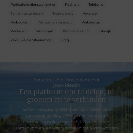
Particuliere dienstverlening
Rechten
Telefonie
Tuin en buitenleven
Tweewielers
Vakantie
Verbouwen
Vervoer en transport
Webdesign
Winkelen
Woningen
Woning en Tuin
Zakelijk
Zakelijke dienstverlening
Zorg
Een creatieve thuishaven voor
jouw ideeën
Een platform om te delen, te
groeien en te verbinden
Enterinblue.be is veel meer dan alleen een
verzameling blogs. Het is een levendige
ontmoetingsplek waar schrijvers en lezers
samenkomen, en waar verhalen tot leven worden