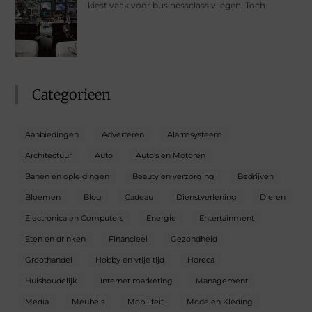
kiest vaak voor businessclass vliegen. Toch
Categorieen
Aanbiedingen
Adverteren
Alarmsysteem
Architectuur
Auto
Auto's en Motoren
Banen en opleidingen
Beauty en verzorging
Bedrijven
Bloemen
Blog
Cadeau
Dienstverlening
Dieren
Electronica en Computers
Energie
Entertainment
Eten en drinken
Financieel
Gezondheid
Groothandel
Hobby en vrije tijd
Horeca
Huishoudelijk
Internet marketing
Management
Media
Meubels
Mobiliteit
Mode en Kleding