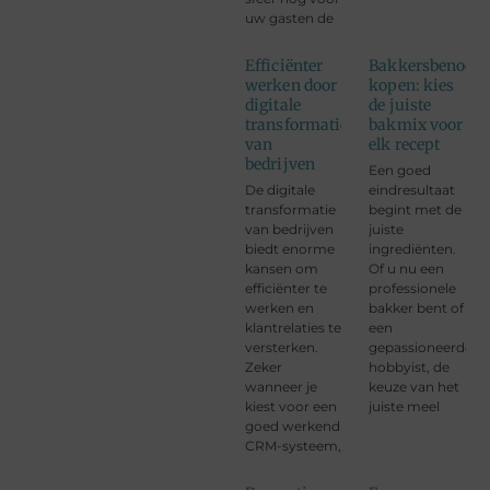
uw gasten de
Efficiënter
Bakkersbenodig
werken door
kopen: kies
digitale
de juiste
transformatie
bakmix voor
van
elk recept
bedrijven
Een goed
De digitale
eindresultaat
transformatie
begint met de
van bedrijven
juiste
biedt enorme
ingrediënten.
kansen om
Of u nu een
efficiënter te
professionele
werken en
bakker bent of
klantrelaties te
een
versterken.
gepassioneerde
Zeker
hobbyist, de
wanneer je
keuze van het
kiest voor een
juiste meel
goed werkend
CRM-systeem,