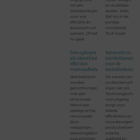
tot een
en duidelijke
standaardoplossing
doelen. Alles
voor wie
lijkt tot in de
efficiënt én
puntjes
duurzaam wil
voorbereid.
werken. Of het
Toch loopt
nu gaat
Een opkoper
Innovatie in
als sleutel tot
confectiemachi
efficiënt
voor de
voorraadbeheer
textielindustrie
Veel bedrijven
De wereld van
worden
confectiemachine
geconfronteerd
staat niet stil.
met een
Technologische
structureel
vooruitgang
tekort aan
zorgt voor
opslagruimte,
steeds
veroorzaakt
efficiëntere en
door
nauwkeurigere
restpartijen,
productielijnen,
seizoensgebonden
waarbij
overschotten
snelheid en