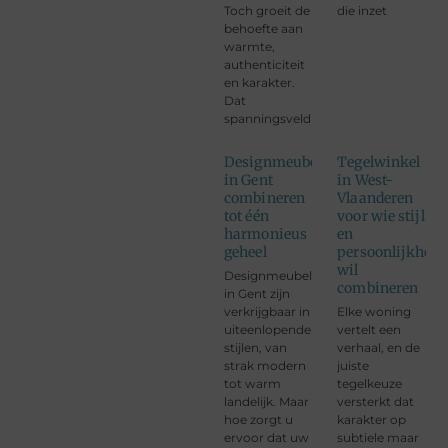
Toch groeit de
die inzet
behoefte aan
warmte,
authenticiteit
en karakter.
Dat
spanningsveld
Designmeubelen
Tegelwinkel
in Gent
in West-
combineren
Vlaanderen
tot één
voor wie stijl
harmonieus
en
geheel
persoonlijkheid
wil
Designmeubelen
combineren
in Gent zijn
verkrijgbaar in
Elke woning
uiteenlopende
vertelt een
stijlen, van
verhaal, en de
strak modern
juiste
tot warm
tegelkeuze
landelijk. Maar
versterkt dat
hoe zorgt u
karakter op
ervoor dat uw
subtiele maar