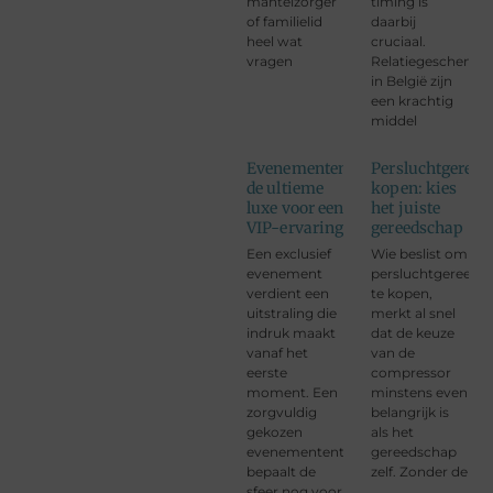
mantelzorger
timing is
of familielid
daarbij
heel wat
cruciaal.
vragen
Relatiegeschenke
in België zijn
een krachtig
middel
Evenemententapijt:
Persluchtgeree
de ultieme
kopen: kies
luxe voor een
het juiste
VIP-ervaring
gereedschap
Een exclusief
Wie beslist om
evenement
persluchtgereeds
verdient een
te kopen,
uitstraling die
merkt al snel
indruk maakt
dat de keuze
vanaf het
van de
eerste
compressor
moment. Een
minstens even
zorgvuldig
belangrijk is
gekozen
als het
evenemententapijt
gereedschap
bepaalt de
zelf. Zonder de
sfeer nog voor