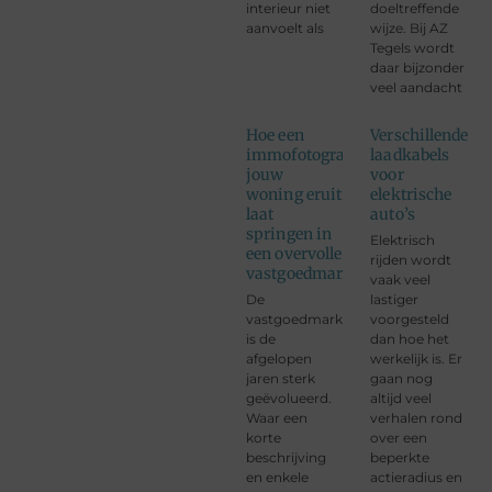
interieur niet
doeltreffende
aanvoelt als
wijze. Bij AZ
Tegels wordt
daar bijzonder
veel aandacht
Hoe een
Verschillende
immofotograaf
laadkabels
jouw
voor
woning eruit
elektrische
laat
auto’s
springen in
Elektrisch
een overvolle
rijden wordt
vastgoedmarkt
vaak veel
De
lastiger
vastgoedmarkt
voorgesteld
is de
dan hoe het
afgelopen
werkelijk is. Er
jaren sterk
gaan nog
geëvolueerd.
altijd veel
Waar een
verhalen rond
korte
over een
beschrijving
beperkte
en enkele
actieradius en