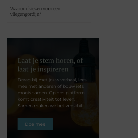
Waarom kiezen voor een
vliegengordijn?
Laat je stem horen, of
laat je inspireren
Draag bij met jouw verhaal, lees
mee met anderen of bouw iets
moois samen. Op ons platform
komt creativiteit tot leven.
Samen maken we het verschil.
Doe mee