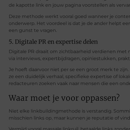
de kapotte link en jouw pagina voorstellen als verva
Deze methode werkt vooral goed wanneer je content
onderwerp. Het voordeel is dat je de ander helpt ee
een gunst te vragen.
5. Digitale PR en expertise delen
Digitale PR draait om zichtbaarheid verdienen met 
via interviews, expertbijdragen, opiniestukken, prakt
Je hoeft daarvoor niet per se een groot merk te zijn.
ze een duidelijk verhaal, specifieke expertise of lok
redacteuren zoeken vaak naar mensen die een onde
Waar moet je voor oppassen?
Niet elke linkbuildingmethode is verstandig. Sommi
misschien links op, maar kunnen je reputatie of vi
Vermijd vooral massale linkruil, betaalde links zonde