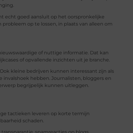
nging.
 echt goed aansluit op het oorspronkelijke
n probleem op te lossen, in plaats van alleen om
nieuwswaardige of nuttige informatie. Dat kan
ijkcases of opvallende inzichten uit je branche.
 Ook kleine bedrijven kunnen interessant zijn als
ale invalshoek hebben. Journalisten, bloggers en
rwerp begrijpelijk kunnen uitleggen.
ge tactieken leveren op korte termijn
ndbaarheid schaden.
r transparantie, spamreacties op blogs,