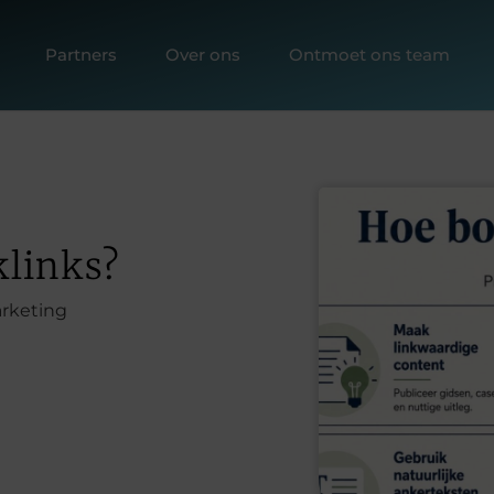
Partners
Over ons
Ontmoet ons team
klinks?
arketing