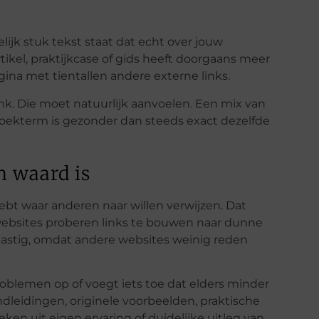
ijk stuk tekst staat dat echt over jouw
ikel, praktijkcase of gids heeft doorgaans meer
gina met tientallen andere externe links.
ink. Die moet natuurlijk aanvoelen. Een mix van
oekterm is gezonder dan steeds exact dezelfde
n waard is
hebt waar anderen naar willen verwijzen. Dat
 websites proberen links te bouwen naar dunne
lastig, omdat andere websites weinig reden
oblemen op of voegt iets toe dat elders minder
dleidingen, originele voorbeelden, praktische
ken uit eigen ervaring of duidelijke uitleg van