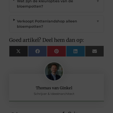
Wat zijn de kleuropties van de
▼
bloempotten?
Verkoopt Pottenlandshop alleen
▼
bloempotten?
Goed artikel? Deel hem dan op:
X
Facebook
Pinterest
LinkedIn
Email
(Twitter)
Thomas van Ginkel
Schrijver & Ideeënarchitect