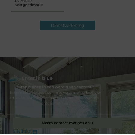
overvolle
vastgoedmarkt
Dienstverlening
“Stap binnen in een wereld van content.”
Enterinblue.be biedt een rijke verzameling blogs en
artikelen. Van het alledaagse tot het onverwachte –
ontdek het hier.
Neem contact met ons op
Sitelinks