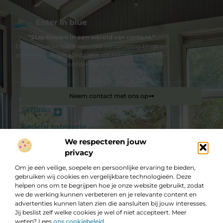
“Stap binnen in een wereld van content.”
Enterinblue.be biedt een rijke verzameling blogs en
artikelen. Van het alledaagse tot het onverwachte –
ontdek het hier.
Neem contact met ons op
Sitelinks
Bericht categorie
Backlink kopen: hoe je jouw website slim laat groeien in Google
We respecteren jouw
privacy
De best gelezen stukken op een rij
Om je een veilige, soepele en persoonlijke ervaring te bieden,
De ultieme gids voor de beste fietswinkels van Overijssel
gebruiken wij cookies en vergelijkbare technologieën. Deze
Schrijnwerken als brug tussen strak design en warme
helpen ons om te begrijpen hoe je onze website gebruikt, zodat
woonbeleving
we de werking kunnen verbeteren en je relevante content en
Waarom kiezen voor een vliegengordijn?
advertenties kunnen laten zien die aansluiten bij jouw interesses.
Jij beslist zelf welke cookies je wel of niet accepteert. Meer
Kinderwandlampen zijn er in verschillende soorten en
weten? Lees
ons cookiebeleid
.
maten