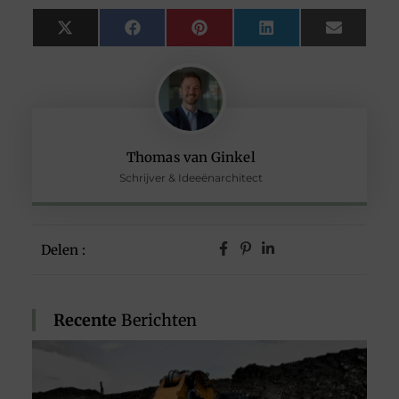
X
Facebook
Pinterest
LinkedIn
Email
(Twitter)
Thomas van Ginkel
Schrijver & Ideeënarchitect
Delen :
Recente
Berichten