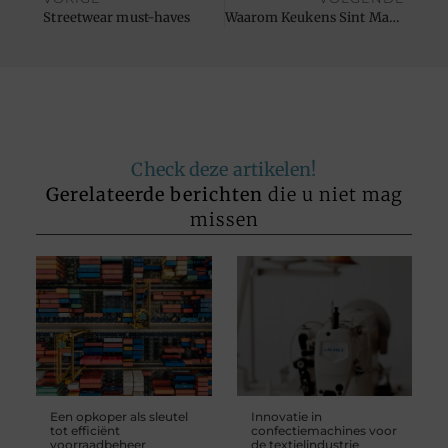
Streetwear must-haves
Waarom Keukens Sint Martens Latem jouw volgende stop moet zijn voor de keuken van je dromen
Check deze artikelen!
Gerelateerde berichten
die u niet mag
missen
Een opkoper als sleutel
Innovatie in
tot efficiënt
confectiemachines voor
voorraadbeheer
de textielindustrie