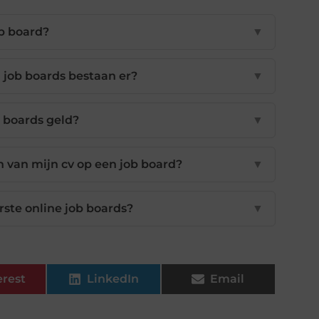
ob board?
▼
 job boards bestaan er?
▼
 boards geld?
▼
en van mijn cv op een job board?
▼
ste online job boards?
▼
erest
LinkedIn
Email