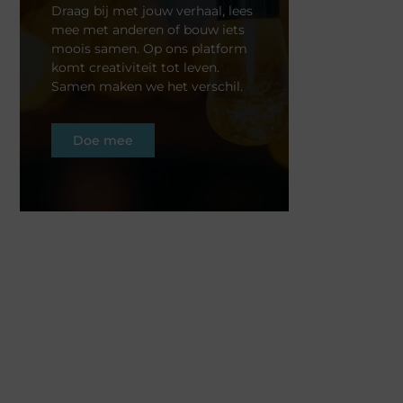
Draag bij met jouw verhaal, lees
mee met anderen of bouw iets
moois samen. Op ons platform
komt creativiteit tot leven.
Samen maken we het verschil.
Doe mee