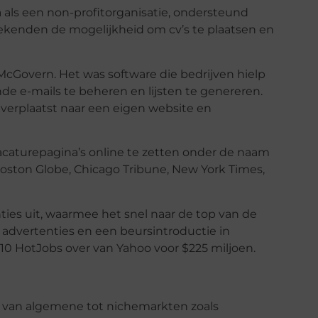
a als een non-profitorganisatie, ondersteund
ekenden de mogelijkheid om cv’s te plaatsen en
McGovern. Het was software die bedrijven hielp
e e-mails te beheren en lijsten te genereren.
 verplaatst naar een eigen website en
caturepagina’s online te zetten onder de naam
oston Globe, Chicago Tribune, New York Times,
ies uit, waarmee het snel naar de top van de
 advertenties en een beursintroductie in
10 HotJobs over van Yahoo voor $225 miljoen.
, van algemene tot nichemarkten zoals