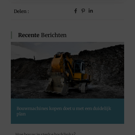
Delen :
Recente
Berichten
Bouwmachines kopen doet u met een duidelijk
plan
Hoe bouw je sterke backlinks?