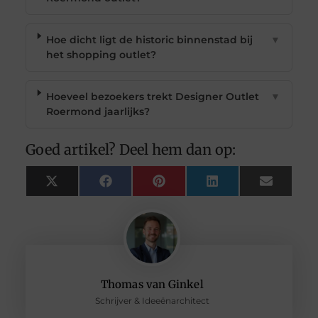
Hoe dicht ligt de historic binnenstad bij
▼
het shopping outlet?
Hoeveel bezoekers trekt Designer Outlet
▼
Roermond jaarlijks?
Goed artikel? Deel hem dan op:
X
Facebook
Pinterest
LinkedIn
Email
(Twitter)
Thomas van Ginkel
Schrijver & Ideeënarchitect