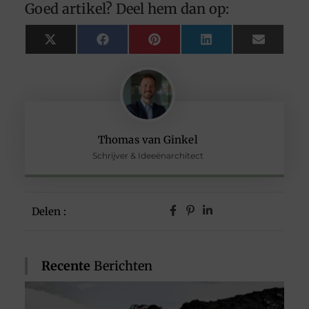
Goed artikel? Deel hem dan op:
X
Facebook
Pinterest
LinkedIn
Email
(Twitter)
Thomas van Ginkel
Schrijver & Ideeënarchitect
Delen :
Recente
Berichten