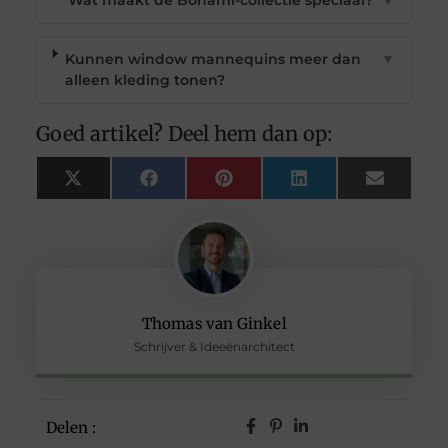
Kunnen window mannequins meer dan
▼
alleen kleding tonen?
Goed artikel? Deel hem dan op:
X
Facebook
Pinterest
LinkedIn
Email
(Twitter)
Thomas van Ginkel
Schrijver & Ideeënarchitect
Delen :