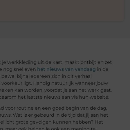
 je werkkleding uit de kast, maakt ontbijt en zet
 je nog snel even
het nieuws van vandaag
in de
Hoewel bijna iedereen zich in dit verhaal
e voorkeur ligt. Handig natuurlijk wanneer jouw
keken kan worden, voordat je aan het werk gaat.
daarom het laatste nieuws aan via hun website.
end voor routine en een goed begin van de dag,
uws. Wat is er gebeurd in de tijd dat jij aan het
e wellicht grote gevolgen kunnen hebben? Het
en, maar ook helpen je ook een mening te