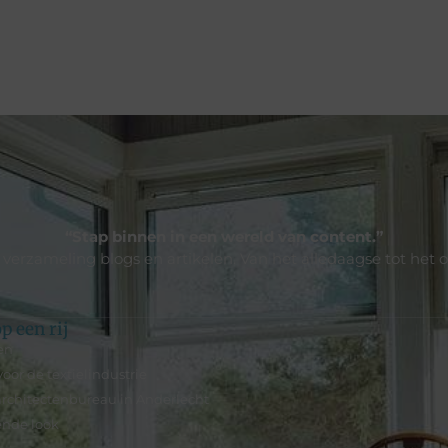
“Stap binnen in een wereld van content.”
e verzameling blogs en artikelen. Van het alledaagse tot het 
p een rij
en
oor de textielindustrie
rchitectenbureau in Anderlecht
ende look