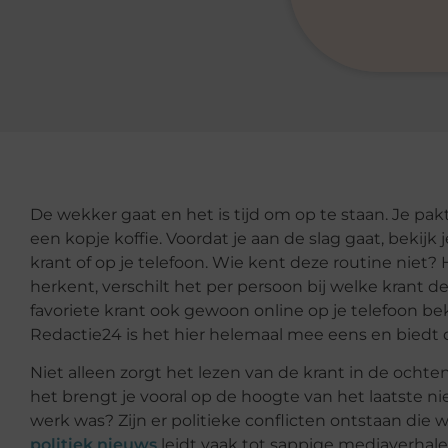
De wekker gaat en het is tijd om op te staan. Je pakt
een kopje koffie. Voordat je aan de slag gaat, bekijk
krant of op je telefoon. Wie kent deze routine niet? 
herkent, verschilt het per persoon bij welke krant d
favoriete krant ook gewoon online op je telefoon be
Redactie24 is het hier helemaal mee eens en biedt 
Niet alleen zorgt het lezen van de krant in de ocht
het brengt je vooral op de hoogte van het laatste nie
werk was? Zijn er politieke conflicten ontstaan di
politiek nieuws
leidt vaak tot sappige mediaverhal