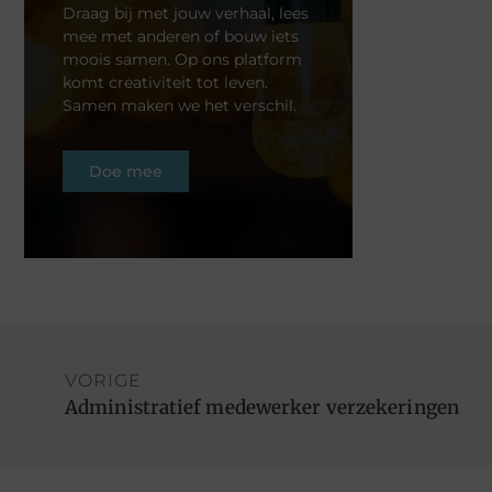
Draag bij met jouw verhaal, lees
mee met anderen of bouw iets
moois samen. Op ons platform
komt creativiteit tot leven.
Samen maken we het verschil.
Doe mee
VORIGE
Administratief medewerker verzekeringen