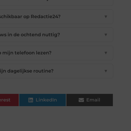
schikbaar op Redactie24?
▼
ws in de ochtend nuttig?
▼
 mijn telefoon lezen?
▼
jn dagelijkse routine?
▼
erest
LinkedIn
Email