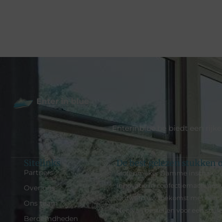
Enterinblue.be biedt een rijk
Sitelinks
De best gelezen stukken o
Partners
Slotenmaker Damme inschakel
Innovatie in confectiemachines v
Over ons
Ontwerp uw toekomst met een a
Ons team
NeoNail bestellen voor een stral
Beroemdheden