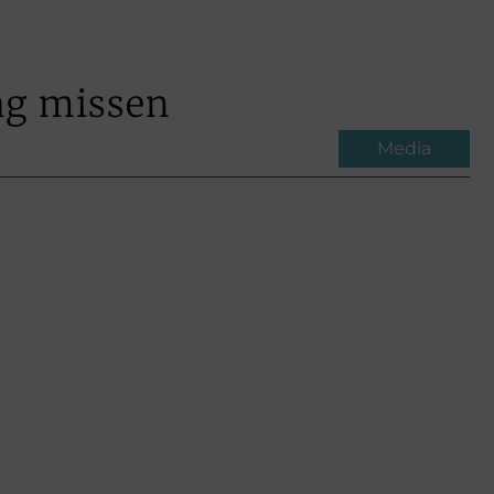
ag missen
Media