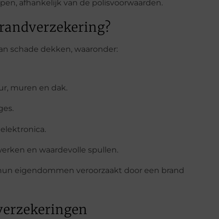
pen, afhankelijk van de polisvoorwaarden.
brandverzekering?
van schade dekken, waaronder:
uur, muren en dak.
ges.
elektronica.
twerken en waardevolle spullen.
f hun eigendommen veroorzaakt door een brand
verzekeringen