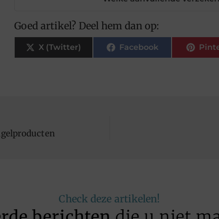
Goed artikel? Deel hem dan op:
X (Twitter)
Facebook
Pint
agelproducten
Check deze artikelen!
erde berichten
die u niet m