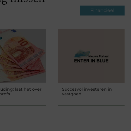
Financieel
ding: laat het over
Succesvol investeren in
profs
vastgoed