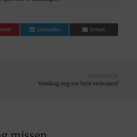
erest
LinkedIn
Email
VOLGENDE
Vandaag nog uw huis verkopen?
ag missen