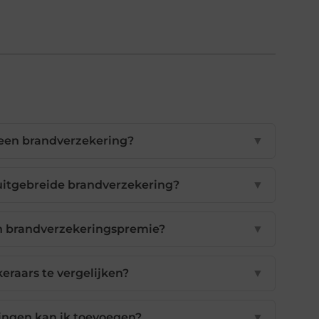
 een brandverzekering?
▼
n uitgebreide brandverzekering?
▼
n brandverzekeringspremie?
▼
keraars te vergelijken?
▼
ingen kan ik toevoegen?
▼