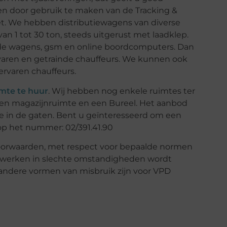
en door gebruik te maken van de Tracking &
et. We hebben distributiewagens van diverse
an 1 tot 30 ton, steeds uitgerust met laadklep.
de wagens, gsm en online boordcomputers. Dan
ervaren en getrainde chauffeurs. We kunnen ook
ervaren chauffeurs.
imte te huur
. Wij hebben nog enkele ruimtes ter
en magazijnruimte en een Bureel. Het aanbod
te in de gaten. Bent u geïnteresseerd om een
op het nummer: 02/391.41.90
oorwaarden, met respect voor bepaalde normen
en werken in slechte omstandigheden wordt
 andere vormen van misbruik zijn voor VPD