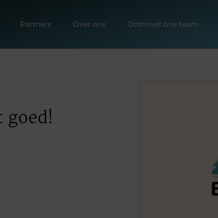
Partners
Over ons
Ontmoet ons team
t goed!