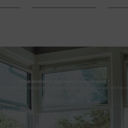
“Stap binnen in een wereld van content.”
e verzameling blogs en artikelen. Van het alledaagse tot het 
p een rij
me financiële zet is