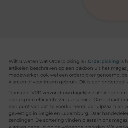
Wilt u weten wat Orderpicking is?
Orderpicking
is 
artikelen beschreven op een pakbon uit het magazij
medewerker, ook wel een orderpicker genoemd, de 
klanten of voor intern gebruik. Dit is een onderdeel 
Transport VPD verzorgt uw dagelijkse afhalingen e
dankzij een efficiënte 24-uur service. Onze chauffe
een punt van dat ze voorkomend, behulpzaam en corr
gevestigd in België en Luxemburg. Daar handedelen
zendingen. De sortering vinden plaats in ons magazi
klanten gebeurt op de volgende werkdag. We werken