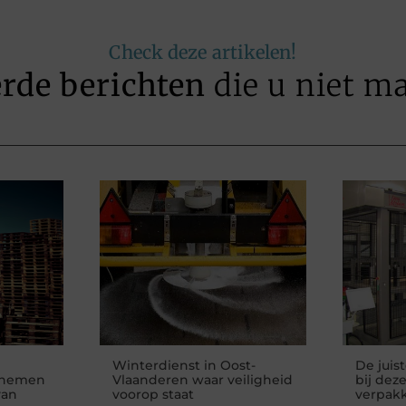
Check deze artikelen!
erde berichten
die u niet m
Winterdienst in Oost-
De juis
rnemen
Vlaanderen waar veiligheid
bij dez
van
voorop staat
verpak