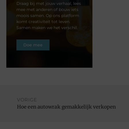
Draag bij met jouw verhaal, lees
mee met anderen of bouw iets
moois samen. Op ons platform
komt creativiteit tot leven.
Samen maken we het verschil.
Doe mee
VORIGE
Hoe een autowrak gemakkelijk verkopen