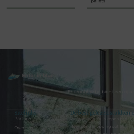
pallets
Enterinblue.be biedt een rijk
Sitelinks
De best gelezen stukken o
Partners
Waarom een kluis kopen een slim
Roermond shopping outlet
Over ons
Hoe kan ik wallen verminderen