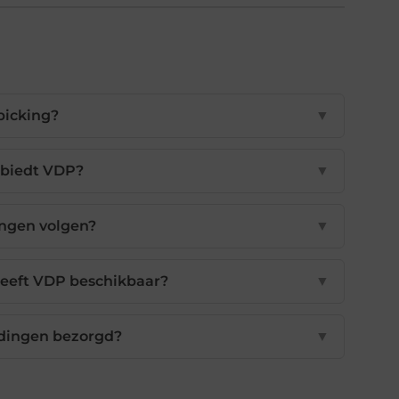
picking?
▼
 biedt VDP?
▼
ingen volgen?
▼
eeft VDP beschikbaar?
▼
dingen bezorgd?
▼