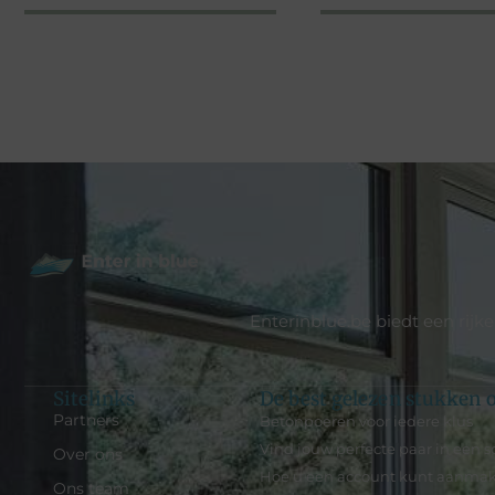
Enterinblue.be biedt een rijk
Sitelinks
De best gelezen stukken o
Partners
Betonpoeren voor iedere klus
Vind jouw perfecte paar in een 
Over ons
Hoe u een account kunt aanma
Ons team