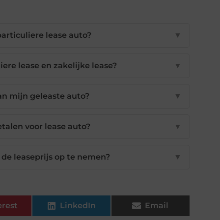
articuliere lease auto?
▼
liere lease en zakelijke lease?
▼
an mijn geleaste auto?
▼
etalen voor lease auto?
▼
n de leaseprijs op te nemen?
▼
erest
LinkedIn
Email