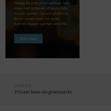
Draag bij met jouw verhaal, lees
mee met anderen of bouw iets
moois samen. Op ons platform
komt creativiteit tot leven.
Samen maken we het verschil.
Doe mee
VORIGE
Private lease als groeimarkt