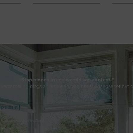
“Stap binnen in een wereld van content.”
e verzameling blogs en artikelen. Van het alledaagse tot het 
p een rij
schoenenwinkel in Gent
ken…