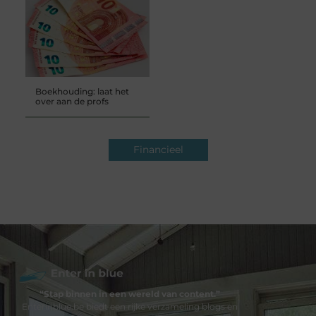
Boekhouding: laat het
over aan de profs
Financieel
“Stap binnen in een wereld van content.”
Enterinblue.be biedt een rijke verzameling blogs en