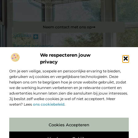
artikelen. Van het alledaagse tot het onverwachte –
ontdek het hier.
Neem contact met ons op
Sitelinks
Bericht categorie
Backlink kopen: hoe je jouw website slim laat groeien in Google
We respecteren jouw
privacy
De best gelezen stukken op een rij
Om je een veilige, soepele en persoonlijke ervaring te bieden,
Privé een Volkswagen Caddy leasen
gebruiken wij cookies en vergelijkbare technologieën. Deze
LED-verlichting onder de terrasoverkapping online kopen
helpen ons om te begrijpen hoe je onze website gebruikt, zodat
we de werking kunnen verbeteren en je relevante content en
Een Fris en Schoon Interieur: Interieur Reinigen bij Bas Car
Wash
advertenties kunnen laten zien die aansluiten bij jouw interesses.
Jij beslist zelf welke cookies je wel of niet accepteert. Meer
Kwaliteit door keurmerk private auto leasen
weten? Lees
ons cookiebeleid
.
Dit kapsalon in Mechelen is jouw bestemming voor stijl
Is uw geschilderde trap superglad? Antislip trap tape is de
Top
oplossing!
Cookies Accepteren