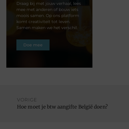
Draag bij met jouw verhaal, lees
mee met anderen of bouw iets
moois samen. Op ons platform
komt creativiteit tot leven.
Samen maken we het verschil.
Doe mee
VORIGE
Hoe moet je btw aangifte België doen?