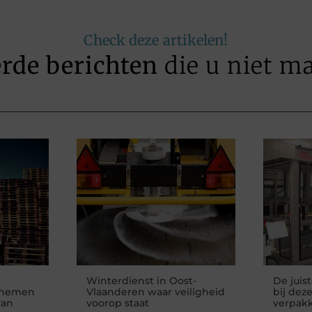
Check deze artikelen!
erde berichten
die u niet m
Winterdienst in Oost-
De juis
rnemen
Vlaanderen waar veiligheid
bij dez
van
voorop staat
verpak