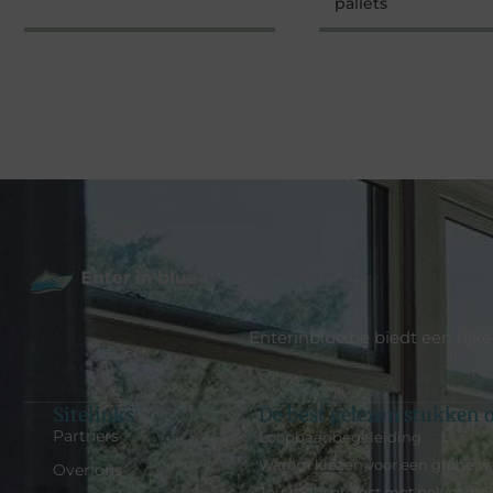
pallets
Enterinblue.be biedt een rijk
Sitelinks
De best gelezen stukken o
Partners
Loopbaanbegeleiding
Warom kiezen voor een grohe wa
Over ons
Jouw klusproject met polycarbon