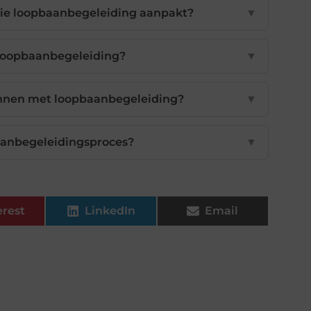
die loopbaanbegeleiding aanpakt?
▼
 loopbaanbegeleiding?
▼
innen met loopbaanbegeleiding?
▼
baanbegeleidingsproces?
▼
erest
LinkedIn
Email