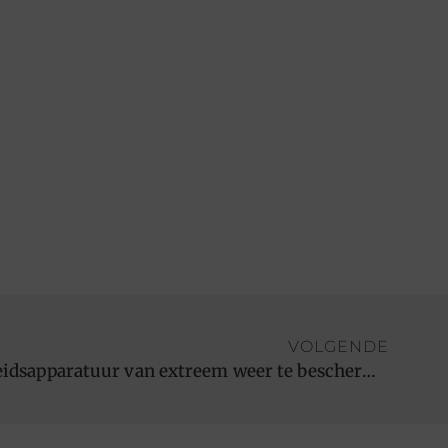
VOLGENDE
3 manieren om uw veiligheidsapparatuur van extreem weer te beschermen