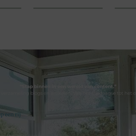
“Stap binnen in een wereld van content.”
e verzameling blogs en artikelen. Van het alledaagse tot het 
p een rij
stafelkraan?
aat platen realiseren