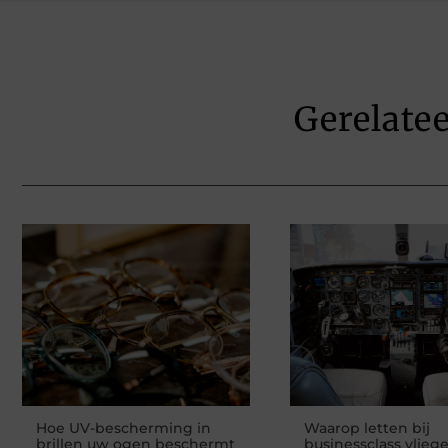
Gerelate
Hoe UV-bescherming in
Waarop letten bij
brillen uw ogen beschermt
businessclass vlieg