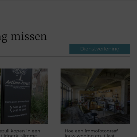
ag missen
Dienstverlening
zuil kopen in een
Hoe een immofotograaf
l tijdperk: slimme
jouw woning eruit laat