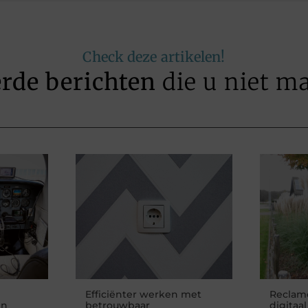
Check deze artikelen!
erde berichten
die u niet m
Efficiënter werken met
Reclame
en
betrouwbaar
digitaa