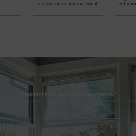
elektrotechnisch materiaal
zet voo
“Stap binnen in een wereld van content.”
e verzameling blogs en artikelen. Van het alledaagse tot het 
p een rij
tdagen
afic leasen