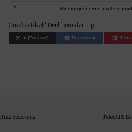
Hoe begin ik met professione
Goed artikel? Deel hem dan op:
X (Twitter)
Facebook
Pint
ijke belevenis
Tsjechië: E