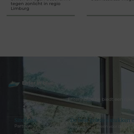
tegen zonlicht in regio
Limburg
Enterinblue.be biedt een rijk
Sitelinks
De best gelezen stukken o
Partners
Top cadeau-ideeën voor de fees
De voordelen van een Renault Tr