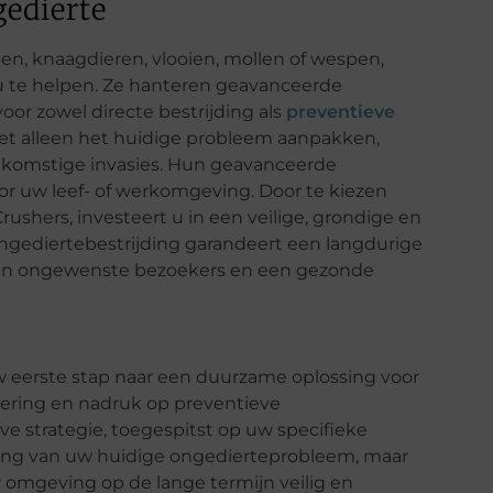
gedierte
ten, knaagdieren, vlooien, mollen of wespen,
 u te helpen. Ze hanteren geavanceerde
oor zowel directe bestrijding als
preventieve
niet alleen het huidige probleem aanpakken,
komstige invasies. Hun geavanceerde
r uw leef- of werkomgeving. Door te kiezen
rushers, investeert u in een veilige, grondige en
ngediertebestrijding garandeert een langdurige
ft van ongewenste bezoekers en een gezonde
uw eerste stap naar een duurzame oplossing voor
ering en nadruk op preventieve
ve strategie, toegespitst op uw specifieke
chting van uw huidige ongedierteprobleem, maar
omgeving op de lange termijn veilig en