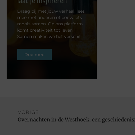
laat je inspireren
Draag bij met jouw verhaal, lees
mee met anderen of bouw iets
moois samen. Op ons platform
komt creativiteit tot leven.
Samen maken we het verschil.
Doe mee
VORIGE
Overnachten in de Westhoek: een geschiedenisr