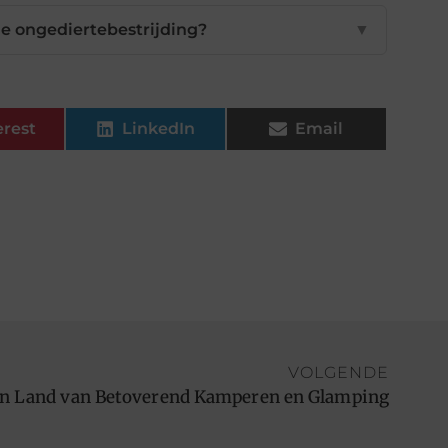
le ongediertebestrijding?
▼
erest
LinkedIn
Email
VOLGENDE
en Land van Betoverend Kamperen en Glamping