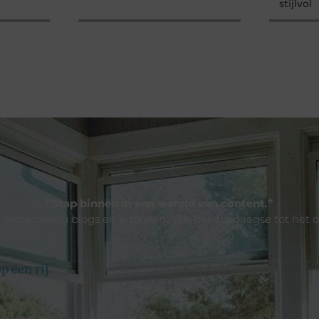
stijlvol
“Stap binnen in een wereld van content.”
e verzameling blogs en artikelen. Van het alledaagse tot het 
p een rij