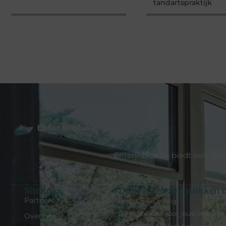
tandartspraktijk
Enterinblue.be biedt een rijk
Sitelinks
De best gelezen stukken o
Partners
Direct geld nodig
De beste kast voor jouw woning
Over ons