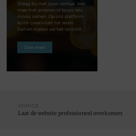
Draag bij met jouw verhaal, lees
mee met anderen of bouw iets
moois samen. Op ons platform
komt creativiteit tot leven.
Samen maken we het verschil.
Doe mee
VORIGE
Laat de website professioneel overkomen