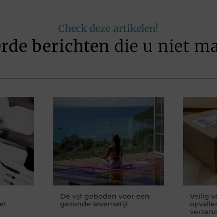
Check deze artikelen!
erde berichten
die u niet m
De vijf geboden voor een
Veilig 
et
gezonde levensstijl
opvalle
verzend