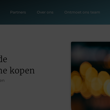
Partners
Over ons
Ontmoet ons team
de
ine kopen
en